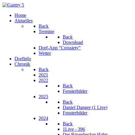
Home
Aktuelles
Back
Termine
Back
Download
Dorf-App "Crossiety"
Wetter
Dorfinfo
Chronik
Back
2021
2022
Back
Fensterbilder
2023
Back
Daniel Danger (1 Live)
Fensterbilder
2024
Back
1Live - 396
Der Rösenbecker Hahn