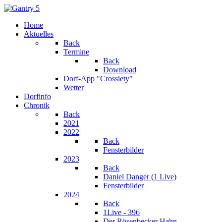
Home
Aktuelles
Back
Termine
Back
Download
Dorf-App "Crossiety"
Wetter
Dorfinfo
Chronik
Back
2021
2022
Back
Fensterbilder
2023
Back
Daniel Danger (1 Live)
Fensterbilder
2024
Back
1Live - 396
Der Rösenbecker Hahn