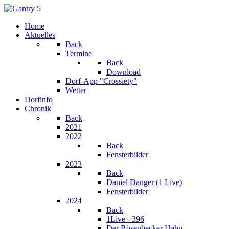
Home
Aktuelles
Back
Termine
Back
Download
Dorf-App "Crossiety"
Wetter
Dorfinfo
Chronik
Back
2021
2022
Back
Fensterbilder
2023
Back
Daniel Danger (1 Live)
Fensterbilder
2024
Back
1Live - 396
Der Rösenbecker Hahn