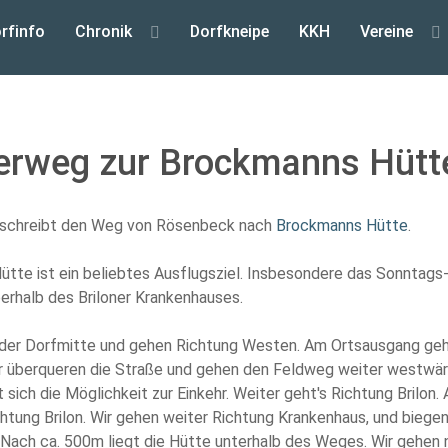
rfinfo
Chronik
Dorfkneipe
KKH
Vereine
rweg zur Brockmanns Hütte
eschreibt den Weg von Rösenbeck nach
Brockmanns Hütte
.
tte ist ein beliebtes Ausflugsziel. Insbesondere das Sonntags-
berhalb des Briloner Krankenhauses.
n der Dorfmitte und gehen Richtung Westen. Am Ortsausgang gehe
r überqueren die Straße und gehen den Feldweg weiter westwär
 sich die Möglichkeit zur Einkehr. Weiter geht's Richtung Brilo
htung Brilon. Wir gehen weiter Richtung Krankenhaus, und biegen
 Nach ca. 500m liegt die Hütte unterhalb des Weges. Wir gehen