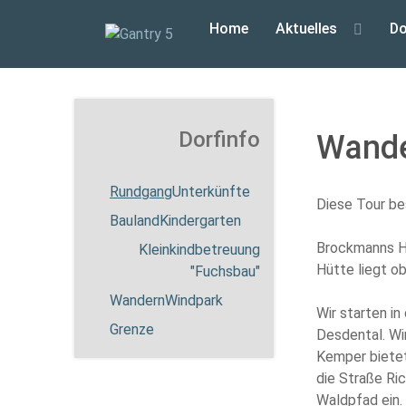
Home
Aktuelles
Do
Dorfinfo
Wande
Rundgang
Unterkünfte
Diese Tour b
Bauland
Kindergarten
Brockmanns Hü
Kleinkindbetreuung
Hütte liegt o
"Fuchsbau"
Wandern
Windpark
Wir starten i
Grenze
Desdental. Wi
Kemper bietet
die Straße Ric
Waldpfad ein.