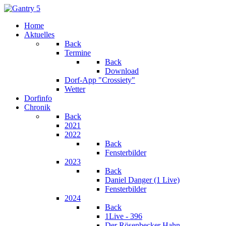
Home
Aktuelles
Back
Termine
Back
Download
Dorf-App "Crossiety"
Wetter
Dorfinfo
Chronik
Back
2021
2022
Back
Fensterbilder
2023
Back
Daniel Danger (1 Live)
Fensterbilder
2024
Back
1Live - 396
Der Rösenbecker Hahn