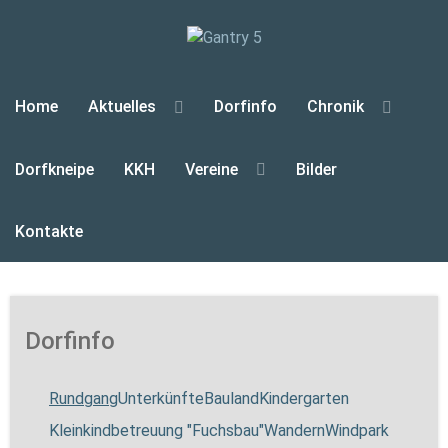
Home
Aktuelles
Dorfinfo
Chronik
Dorfkneipe
KKH
Vereine
Bilder
Kontakte
Dorfinfo
Rundgang
Unterkünfte
Bauland
Kindergarten
Kleinkindbetreuung "Fuchsbau"
Wandern
Windpark