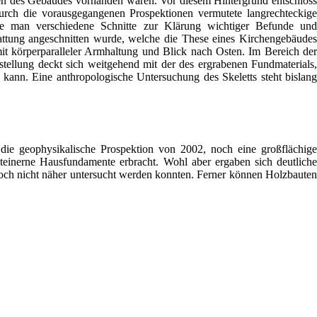
agen des Gebäudes vorhanden waren. Vor diesem Hintergrund entschloss
durch die vorausgegangenen Prospektionen vermutete langrechteckige
e man verschiedene Schnitte zur Klärung wichtiger Befunde und
attung angeschnitten wurde, welche die These eines Kirchengebäudes
mit körperparalleler Armhaltung und Blick nach Osten. Im Bereich der
stellung deckt sich weitgehend mit der des ergrabenen Fundmaterials,
kann. Eine anthropologische Untersuchung des Skeletts steht bislang
ie geophysikalische Prospektion von 2002, noch eine großflächige
einerne Hausfundamente erbracht. Wohl aber ergaben sich deutliche
noch nicht näher untersucht werden konnten. Ferner können Holzbauten