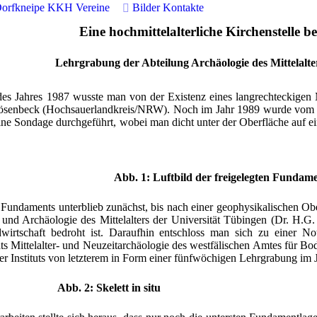
orfkneipe
KKH
Vereine
Bilder
Kontakte
Eine hochmittelalterliche Kirchenstelle 
Lehrgrabung der Abteilung Archäologie des Mittelalt
 des Jahres 1987 wusste man von der Existenz eines langrechteckige
-Rösenbeck (Hochsauerlandkreis/NRW). Noch im Jahr 1989 wurde vom
ine Sondage durchgeführt, wobei man dicht unter der Oberfläche auf 
Abb. 1: Luftbild der freigelegten Fundam
Fundaments unterblieb zunächst, bis nach einer geophysikalischen Ober
 und Archäologie des Mittelalters der Universität Tübingen (Dr. H.
wirtschaft bedroht ist. Daraufhin entschloss man sich zu einer N
s Mittelalter- und Neuzeitarchäologie des westfälischen Amtes für Bod
 Instituts von letzterem in Form einer fünfwöchigen Lehrgrabung im 
Abb. 2: Skelett in situ