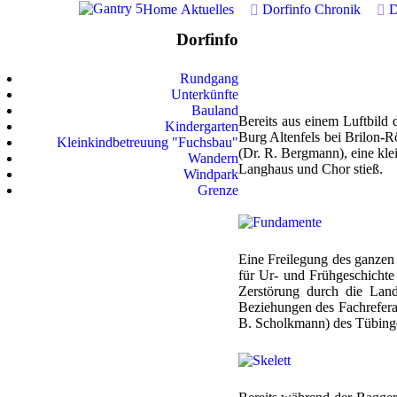
Home
Aktuelles
Dorfinfo
Chronik
D
Dorfinfo
Rundgang
Unterkünfte
Bauland
Bereits aus einem Luftbild
Kindergarten
Burg Altenfels bei Brilon
Kleinkindbetreuung "Fuchsbau"
(Dr. R. Bergmann), eine kle
Wandern
Langhaus und Chor stieß.
Windpark
Grenze
Eine Freilegung des ganzen 
für Ur- und Frühgeschichte
Zerstörung durch die Land
Beziehungen des Fachreferat
B. Scholkmann) des Tübinger