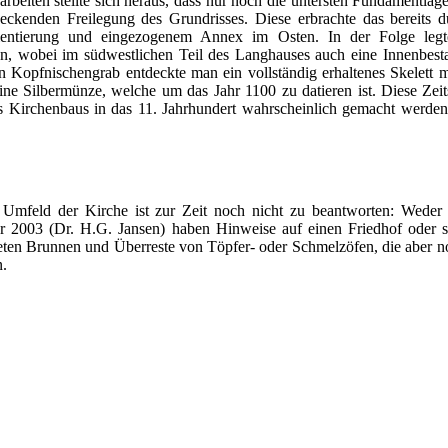
rbeiten stellte sich heraus, dass nur noch die untersten Fundamentl
eckenden Freilegung des Grundrisses. Diese erbrachte das bereits 
entierung und eingezogenem Annex im Osten. In der Folge legt
an, wobei im südwestlichen Teil des Langhauses auch eine Innenbest
n Kopfnischengrab entdeckte man ein vollständig erhaltenes Skelett 
ne Silbermünze, welche um das Jahr 1100 zu datieren ist. Diese Zeit
 Kirchenbaus in das 11. Jahrhundert wahrscheinlich gemacht werden 
mfeld der Kirche ist zur Zeit noch nicht zu beantworten: Weder d
 2003 (Dr. H.G. Jansen) haben Hinweise auf einen Friedhof oder st
teten Brunnen und Überreste von Töpfer- oder Schmelzöfen, die aber 
n.