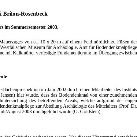
bei Brilon-Rösenbeck
ers im Sommersemester 2003.
n Mauerzuges von ca. 10 x 20 m auf einem Feld nördlich zu Füßen der
 Westfälischen Museum für Archäologie, Amt für Bodendenkmalpflege
eine mit Kalkmörtel verfestigte Fundamentierung im Übergang zwischen
ente
flächenprospektion im Jahr 2002 durch einen Mitarbeiter des Instituts
G. Jansen) klar wurde, dass das Bodendenkmal von einer zunehmenden
otuntersuchung des betreffenden Areals, welche aufgrund der engen
endenkmalpflege zur Abteilung Archäologie des Mittelalters (Prof. Dr.
Juli/August 2003 durchgeführt wurde (O. Goldstein).