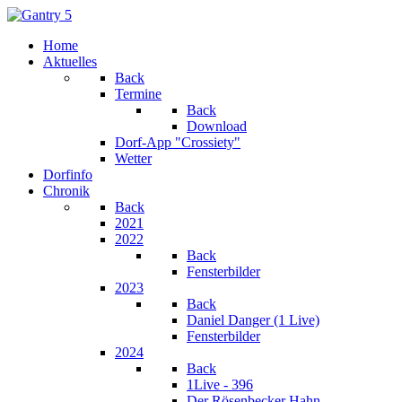
Home
Aktuelles
Back
Termine
Back
Download
Dorf-App "Crossiety"
Wetter
Dorfinfo
Chronik
Back
2021
2022
Back
Fensterbilder
2023
Back
Daniel Danger (1 Live)
Fensterbilder
2024
Back
1Live - 396
Der Rösenbecker Hahn