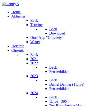
Home
Aktuelles
Back
Termine
Back
Download
Dorf-App "Crossiety"
Wetter
Dorfinfo
Chronik
Back
2021
2022
Back
Fensterbilder
2023
Back
Daniel Danger (1 Live)
Fensterbilder
2024
Back
1Live - 396
Der Rösenbecker Hahn