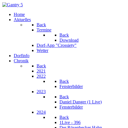
Home
Aktuelles
Back
Termine
Back
Download
Dorf-App "Crossiety"
Wetter
Dorfinfo
Chronik
Back
2021
2022
Back
Fensterbilder
2023
Back
Daniel Danger (1 Live)
Fensterbilder
2024
Back
1Live - 396
Der Rösenbecker Hahn