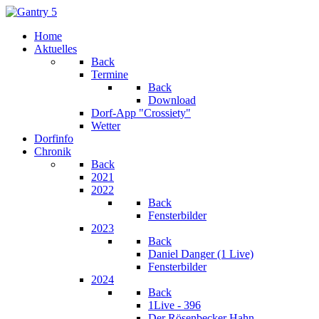
Home
Aktuelles
Back
Termine
Back
Download
Dorf-App "Crossiety"
Wetter
Dorfinfo
Chronik
Back
2021
2022
Back
Fensterbilder
2023
Back
Daniel Danger (1 Live)
Fensterbilder
2024
Back
1Live - 396
Der Rösenbecker Hahn