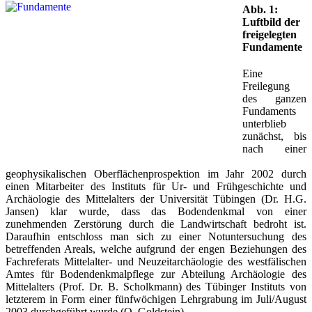
Abb. 1:
Luftbild der
freigelegten
Fundamente
Eine
Freilegung
des ganzen
Fundaments
unterblieb
zunächst, bis
nach einer
geophysikalischen Oberflächenprospektion im Jahr 2002 durch
einen Mitarbeiter des Instituts für Ur- und Frühgeschichte und
Archäologie des Mittelalters der Universität Tübingen (Dr. H.G.
Jansen) klar wurde, dass das Bodendenkmal von einer
zunehmenden Zerstörung durch die Landwirtschaft bedroht ist.
Daraufhin entschloss man sich zu einer Notuntersuchung des
betreffenden Areals, welche aufgrund der engen Beziehungen des
Fachreferats Mittelalter- und Neuzeitarchäologie des westfälischen
Amtes für Bodendenkmalpflege zur Abteilung Archäologie des
Mittelalters (Prof. Dr. B. Scholkmann) des Tübinger Instituts von
letzterem in Form einer fünfwöchigen Lehrgrabung im Juli/August
2003 durchgeführt wurde (O. Goldstein).