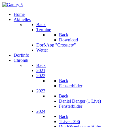
Home
Aktuelles
Back
Termine
Back
Download
Dorf-App "Crossiety"
Wetter
Dorfinfo
Chronik
Back
2021
2022
Back
Fensterbilder
2023
Back
Daniel Danger (1 Live)
Fensterbilder
2024
Back
1Live - 396
Der Rösenbecker Hahn