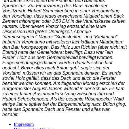
"Im Jahre 1970 reiften die Pläne für den Bau eines
Sportheims. Zur Finanzierung des Baus machte der
Vorsitzende Hubert Schreckenberg in einer Versammlung
den Vorschlag, dass jedes erwachsene Mitglied einen Sack
Zement mitbringen oder 3,50 DM in die Vereinskasse zahlen
musste. Über diesen Vorschlag entstand eine laute
Diskussion und große Uneinigkeit. Aber die
"vereinseigenen" Maurer "Schüsterken" und "Kleffmann"
haben in Verbindung mit weiteren fachkräftigen Mitarbeitern
den Bau hochgezogen. Das Holz zum Richten (aber nicht mit
Eternit) hatte der Gemeinderat bewilligt. Dazu war "ein
Fuder" Holz aus dem Gemeindewald bewilligt worden.
Eingemeindungsgedanken wurden damals schon laut
gedacht. Bevor alles nach Brilon geht, sagte sich der
Vorstand, müssen wir an das Sportheim denken. Es wurde
soviel Holz gefällt, dass das Dach und auch die Fenster
bezahlt werden konnten. Am folgenden Montag erschien der
Bürgermeister August Jansen wütend in der Schule. Es kam
zu einer lauten Auseinandersetzung zwischen ihm und
Hubert Schreckenberg. Als der gesamte Rösenbecker Wald
einige Jahre später bei der Eingemeindung nach Brilon ging,
hatte das Sportheim Dach und Fenster und alles war
bezahlt."
Impressum