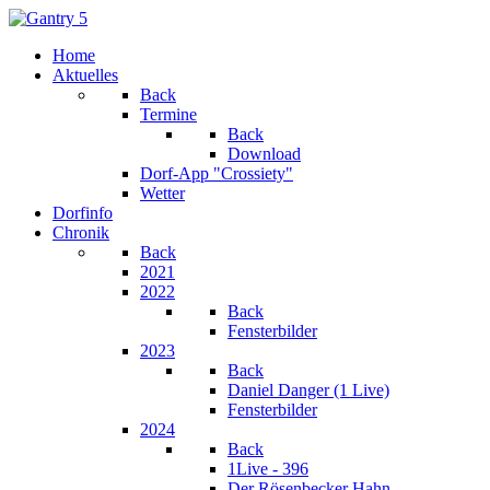
Home
Aktuelles
Back
Termine
Back
Download
Dorf-App "Crossiety"
Wetter
Dorfinfo
Chronik
Back
2021
2022
Back
Fensterbilder
2023
Back
Daniel Danger (1 Live)
Fensterbilder
2024
Back
1Live - 396
Der Rösenbecker Hahn